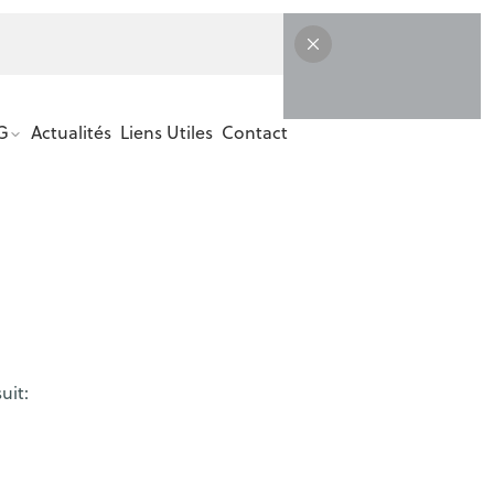
 9 JUILLET 2024
G
Actualités
Liens Utiles
Contact
uit: