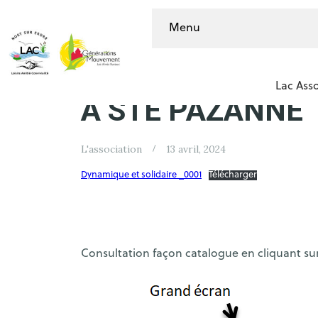
Menu
JOURNÉE DE LA C
Lac Asso
À STE PAZANNE
L'association
13 avril, 2024
Dynamique et solidaire _0001
Télécharger
Consultation façon catalogue en cliquant sur