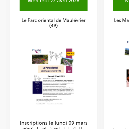
Mercredi 22 avril 2026
M
Le Parc oriental de Maulévrier
Les Ma
(49)
Inscriptions le lundi 09 mars