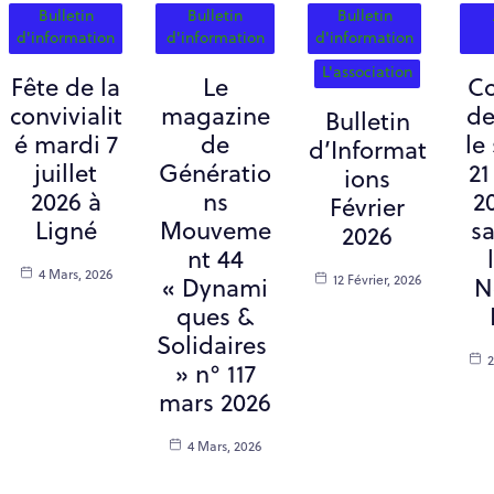
Bulletin
Bulletin
Bulletin
d'information
d'information
d'information
L'association
Fête de la
Le
Co
convivialit
magazine
de
Bulletin
é mardi 7
de
le
d’Informat
juillet
Génératio
21
ions
2026 à
ns
2
Février
Ligné
Mouveme
sa
2026
nt 44
4 Mars, 2026
12 Février, 2026
« Dynami
N
ques &
Solidaires
2
» n° 117
mars 2026
4 Mars, 2026