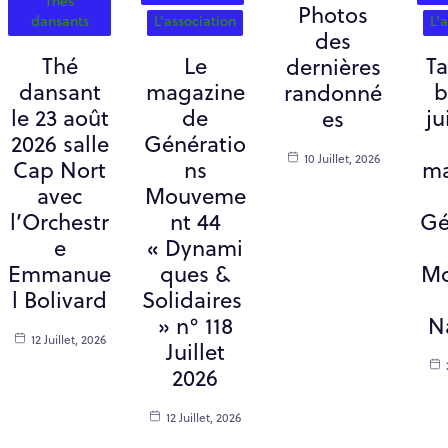
Thés
Photos
dansants
L'association
L'
des
Thé
Le
T
dernières
dansant
magazine
b
randonné
le 23 août
de
ju
es
2026 salle
Génératio
10 Juillet, 2026
Cap Nort
ns
ma
avec
Mouveme
l’Orchestr
nt 44
Gé
e
« Dynami
Emmanue
ques &
M
l Bolivard
Solidaires
» n° 118
N
12 Juillet, 2026
Juillet
2026
12 Juillet, 2026