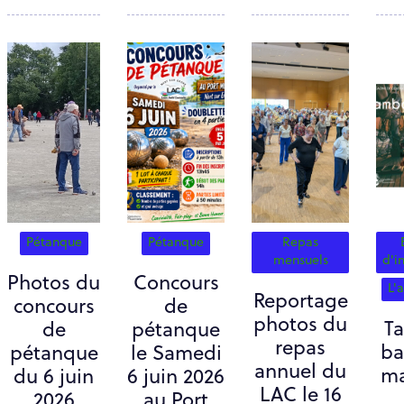
Pétanque
Pétanque
Repas
mensuels
d'i
Photos du
Concours
L'
Reportage
concours
de
photos du
T
de
pétanque
repas
ba
pétanque
le Samedi
annuel du
ma
du 6 juin
6 juin 2026
LAC le 16
2026
au Port