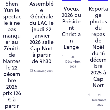
Shen
Assemblé
Voeux
Reporta
Yun le
e
2026 du
ge
spectac
Générale
Préside
photos
le à ne
du LAC le
nt
du
pas
jeudi 22
Christia
repas
manqu
janvier
n
de
er au
2026 salle
Lange
Noël
Zénith
Cap Nort
du 16
de
à partir
26
décem
Nantes
de 9h30
Décembre,
bre
le 22
2025
5 Janvier, 2026
2025 à
décem
Cap
bre
Nort
2026
prix 126
20
€ à
Décembre,
partir
2025