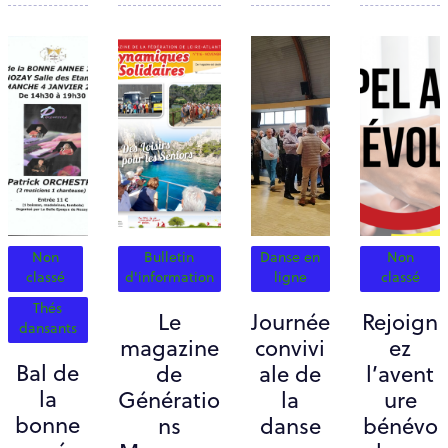
Non
Bulletin
Danse en
Non
classé
d'information
ligne
classé
Thés
Le
Journée
Rejoign
dansants
magazine
convivi
ez
Bal de
de
ale de
l’avent
la
Génératio
la
ure
bonne
ns
danse
bénévo