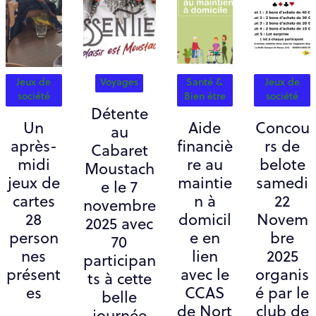
Jeux de
Voyages
Santé &
Jeux de
société
Bien être
société
Détente
Un
Aide
Concou
au
après-
financiè
rs de
Cabaret
midi
re au
belote
Moustach
jeux de
maintie
samedi
e le 7
cartes
n à
22
novembre
28
domicil
Novem
2025 avec
person
e en
bre
70
nes
lien
2025
participan
présent
avec le
organis
ts à cette
es
CCAS
é par le
belle
de Nort
club de