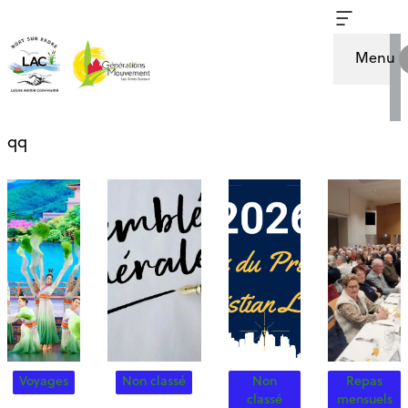
Les actualités
Repas mensuels
Menu
qq
Voyages
Non classé
Non
Repas
classé
mensuels